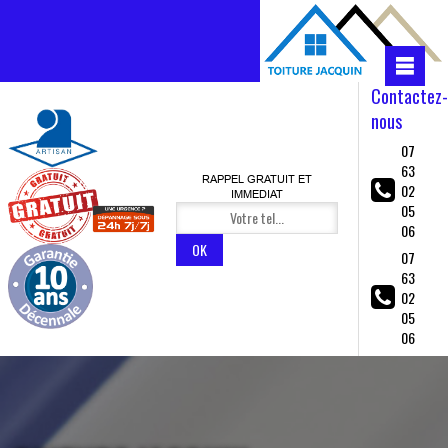
Contactez-
nous
07
63
RAPPEL GRATUIT ET
02
IMMEDIAT
05
06
07
63
02
05
06